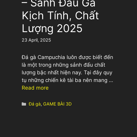
– Sảnh Đấu Gà
Kịch Tính, Chất
Lượng 2025
23 April, 2025
Đá gà Campuchia luôn được biết đến
là một trong những sảnh đấu chất
lượng bậc nhất hiện nay. Tại đây quy
tụ những chiến kê tài ba nên mang …
Read more
Categories
Đá gà
,
GAME BÀI 3D