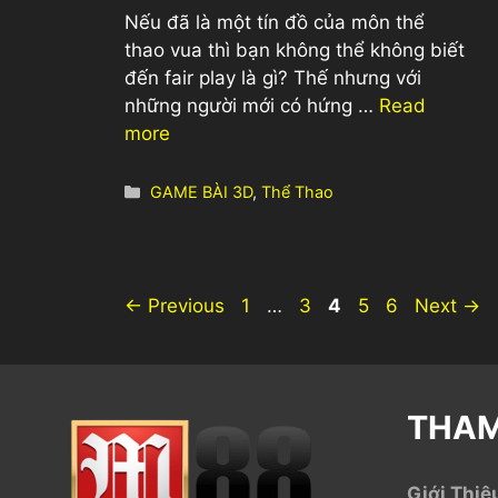
Nếu đã là một tín đồ của môn thể
thao vua thì bạn không thể không biết
đến fair play là gì? Thế nhưng với
những người mới có hứng …
Read
more
Categories
GAME BÀI 3D
,
Thể Thao
Page
Page
Page
Page
Page
←
Previous
1
…
3
4
5
6
Next
→
THAM
Giới Thiệ