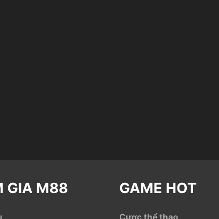
 GIA M88
GAME HOT
u
Cược thể thao