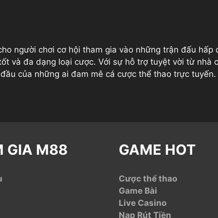
o người chơi cơ hội tham gia vào những trận đấu hấp d
tốt và đa dạng loại cược. Với sự hỗ trợ tuyệt vời từ nhà
 đầu của những ai đam mê cá cược thể thao trực tuyến.
 GIA M88
GAME HOT
u
Cược thể thao
Game Bài
Live Casino
Nạp Rút Tiền