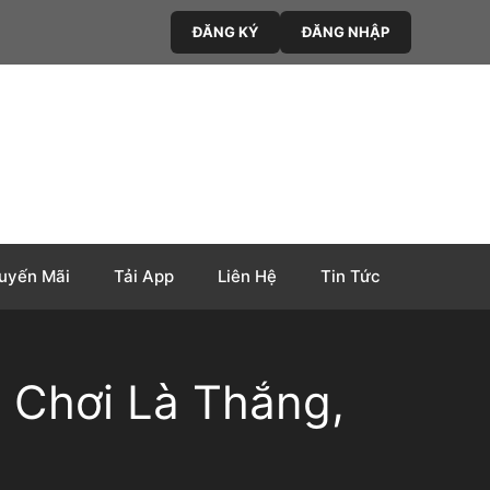
ĐĂNG KÝ
ĐĂNG NHẬP
uyến Mãi
Tải App
Liên Hệ
Tin Tức
 Chơi Là Thắng,