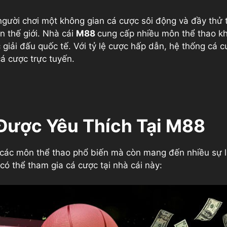
ười chơi một không gian cá cược sôi động và đầy thử t
ên thế giới. Nhà cái
M88
cung cấp nhiều môn thể thao kh
 giải đấu quốc tế. Với tỷ lệ cược hấp dẫn, hệ thống cá
á cược trực tuyến.
Được Yêu Thích Tại M88
các môn thể thao phổ biến mà còn mang đến nhiều sự l
ó thể tham gia cá cược tại nhà cái này: