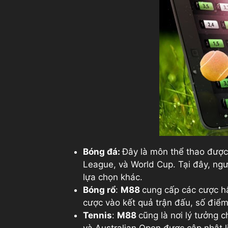
Bóng đá:
Đây là môn thể thao được 
League, và World Cup. Tại đây, ngườ
lựa chọn khác.
Bóng rổ
:
M88
cung cấp các cược hấ
cược vào kết quả trận đấu, số điểm
Tennis
:
M88
cũng là nơi lý tưởng
và Australian Open được cập nhật li