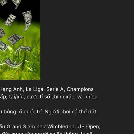
i Hạng Anh, La Liga, Serie A, Champions
, tài/xỉu, cược tỉ số chính xác, và nhiều
 bóng rổ quốc tế. Người chơi có thể đặt
i đấu Grand Slam như Wimbledon, US Open,
 đặt cược vào người chiến thắng, tỷ số