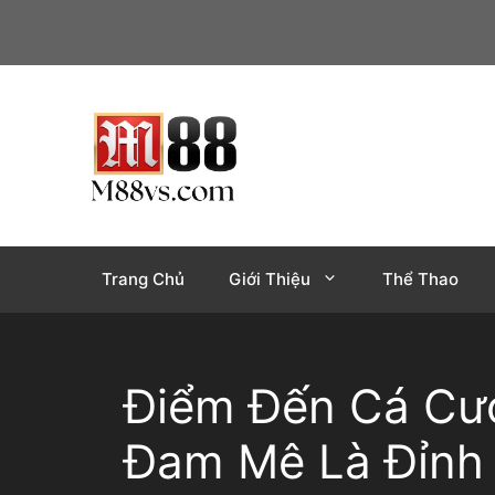
Skip
to
content
Trang Chủ
Giới Thiệu
Thể Thao
Điểm Đến Cá Cư
Đam Mê Là Đỉnh