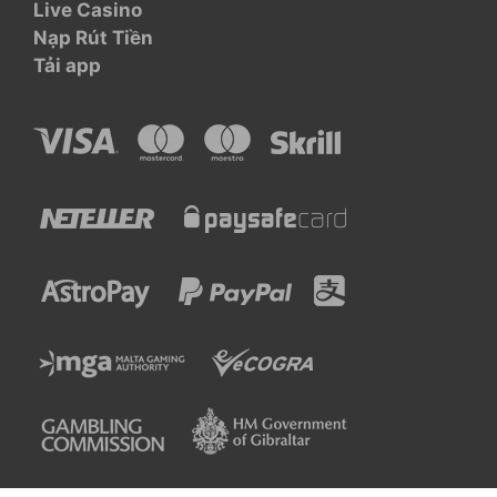
Live Casino
Nạp Rút Tiền
Tải app