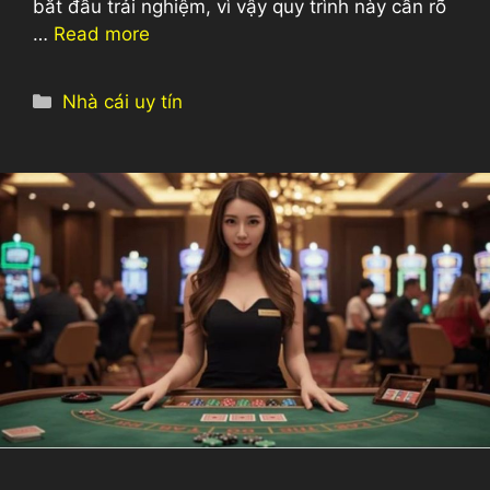
bắt đầu trải nghiệm, vì vậy quy trình này cần rõ
…
Read more
Categories
Nhà cái uy tín