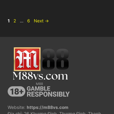
Page
Page
Page
1
2
…
6
Next
→
M88
Website:
https://m88vs.com
Địa chỉ: 26 Khương Đình, Thượng Đình, Thanh