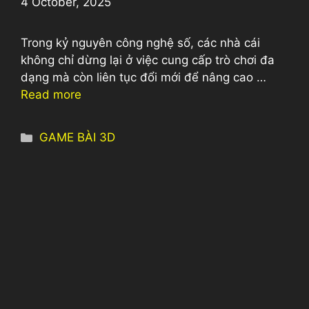
4 October, 2025
Trong kỷ nguyên công nghệ số, các nhà cái
không chỉ dừng lại ở việc cung cấp trò chơi đa
dạng mà còn liên tục đổi mới để nâng cao …
Read more
Categories
GAME BÀI 3D