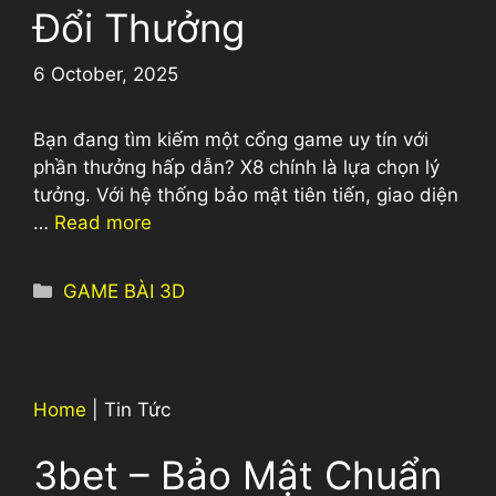
Đổi Thưởng
6 October, 2025
Bạn đang tìm kiếm một cổng game uy tín với
phần thưởng hấp dẫn? X8 chính là lựa chọn lý
tưởng. Với hệ thống bảo mật tiên tiến, giao diện
…
Read more
Categories
GAME BÀI 3D
Home
|
Tin Tức
3bet – Bảo Mật Chuẩn