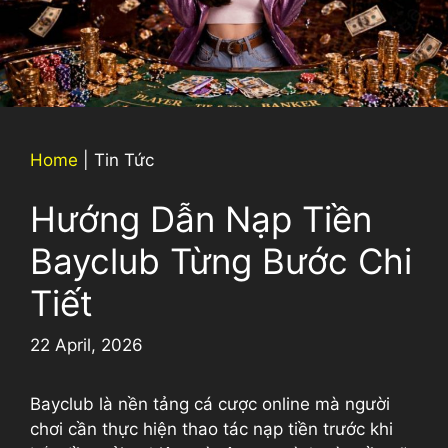
Home
|
Tin Tức
Hướng Dẫn Nạp Tiền
Bayclub Từng Bước Chi
Tiết
22 April, 2026
Bayclub là nền tảng cá cược online mà người
chơi cần thực hiện thao tác nạp tiền trước khi