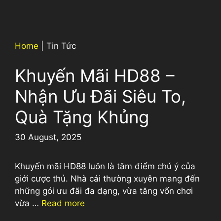
Home
|
Tin Tức
Khuyến Mãi HD88 –
Nhận Ưu Đãi Siêu To,
Quà Tặng Khủng
30 August, 2025
Khuyến mãi HD88 luôn là tâm điểm chú ý của
giới cược thủ. Nhà cái thường xuyên mang đến
những gói ưu đãi đa dạng, vừa tăng vốn chơi
vừa …
Read more