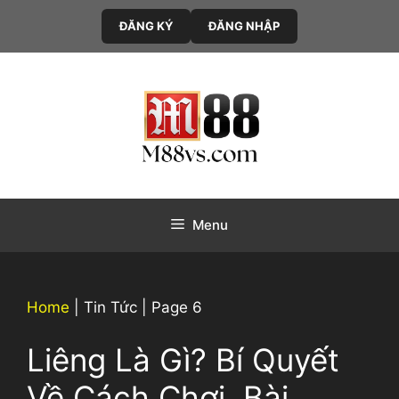
Skip
ĐĂNG KÝ
ĐĂNG NHẬP
to
content
Menu
Home
|
Tin Tức
|
Page 6
Liêng Là Gì? Bí Quyết
Về Cách Chơi Bài