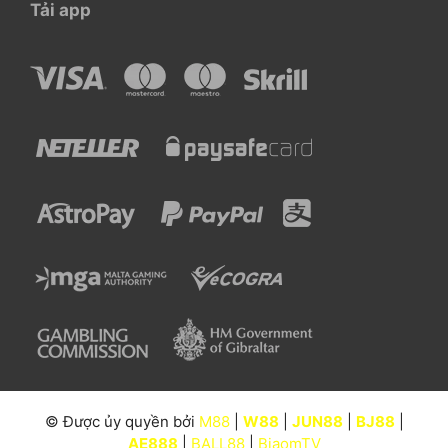
Tải app
© Được ủy quyền bởi
M88
|
W88
|
JUN88
|
BJ88
|
AE888
|
BALL88
|
BiaomTV