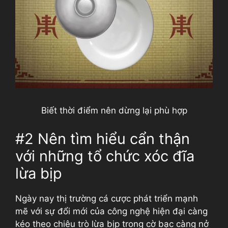
Biết thời điểm nên dừng lại phù hợp
#2 Nên tìm hiểu cẩn thận
với những tổ chức xóc đĩa
lừa bịp
Ngày nay thị trường cá cược phát triển mạnh
mẽ với sự đổi mới của công nghệ hiện đại càng
kéo theo chiêu trò lừa bịp trong cờ bạc càng nở