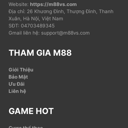
Website:
https://m88vs.com
Địa chỉ: 26 Khương Đình, Thượng Đình, Thanh
Xuân, Hà Nội, Việt Nam
SĐT: 04703489345
Gmail liên hệ:
support@m88vs.com
THAM GIA M88
Giới Thiệu
Bảo Mật
Ưu Đãi
Liên hệ
GAME HOT