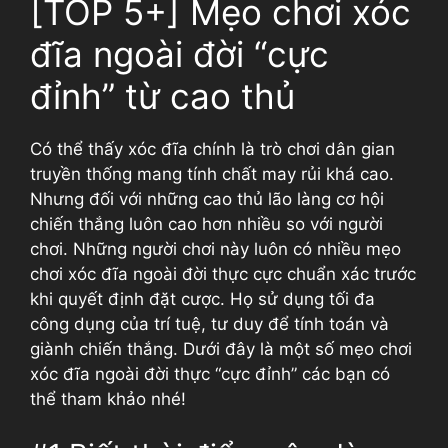
[TOP 5+] Mẹo chơi xóc
đĩa ngoài đời “cực
đỉnh” từ cao thủ
Có thể thấy xóc đĩa chính là trò chơi dân gian
truyền thống mang tính chất may rủi khá cao.
Nhưng đối với những cao thủ lão làng cơ hội
chiến thắng luôn cao hơn nhiều so với người
chơi. Những người chơi này luôn có nhiều mẹo
chơi xóc đĩa ngoài đời thực cực chuẩn xác trước
khi quyết định đặt cược. Họ sử dụng tối đa
công dụng của trí tuệ, tư duy để tính toán và
giành chiến thắng. Dưới đây là một số mẹo chơi
xóc đĩa ngoài đời thực “cực đỉnh” các bạn có
thể tham khảo nhé!