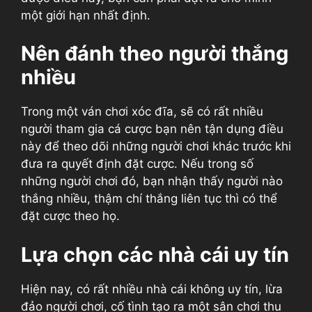
một giới hạn nhất định.
Nên đánh theo người thắng
nhiều
Trong một ván chơi xóc đĩa, sẽ có rất nhiều
người tham gia cá cược bạn nên tận dụng điều
này để theo dõi những người chơi khác trước khi
đưa ra quyết định đặt cược. Nếu trong số
những người chơi đó, bạn nhận thấy người nào
thắng nhiều, thậm chí thắng liên tục thì có thể
đặt cược theo họ.
Lựa chọn các nhà cái uy tín
Hiện nay, có rất nhiều nhà cái không uy tín, lừa
đảo người chơi, cố tình tạo ra một sân chơi thu