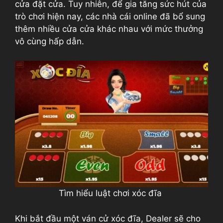
cửa đặt cửa. Tuy nhiên, để gia tăng sức hút của
trò chơi hiện nay, các nhà cái online đã bổ sung
thêm nhiều cửa cửa khác nhau với mức thưởng
vô cùng hấp dẫn.
Tìm hiểu luật chơi xóc đĩa
Khi bắt đầu một ván cử xóc đĩa, Dealer sẽ cho