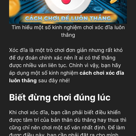
Tìm hiểu một số kinh nghiệm chơi xóc đĩa luôn
thắng
Xóc đĩa là một trò chơi đơn giản nhưng rất khó
để dự đoán chính xác nên ít ai có thể thắng
được nhiều ván liên tục. Chính vì vậy, bạn hãy
áp dụng một số kinh nghiệm
cách chơi xóc đĩa
luôn thắng
sau đây nhé!
Biết đừng chơi đúng lúc
Khi chơi xóc đĩa, bạn cần phải biết điều khiển
được tâm trí của bản thân dù thắng hay thua thì
cũng chỉ nên chơi một số ván nhất định. Để làm
được điều này, bạn cần phải đặt ra cho mình