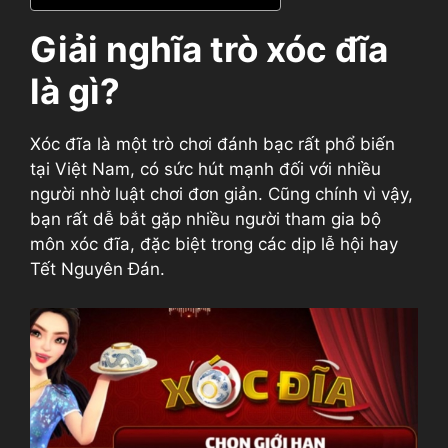
Giải nghĩa trò xóc đĩa
là gì?
Xóc đĩa là một trò chơi đánh bạc rất phổ biến
tại Việt Nam, có sức hút mạnh đối với nhiều
người nhờ luật chơi đơn giản. Cũng chính vì vậy,
bạn rất dễ bắt gặp nhiều người tham gia bộ
môn xóc đĩa, đặc biệt trong các dịp lễ hội hay
Tết Nguyên Đán.