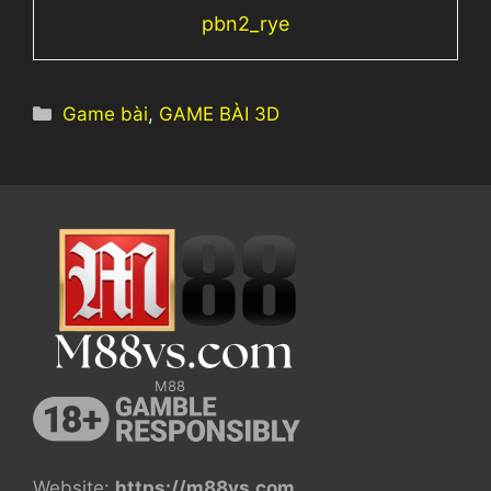
pbn2_rye
Categories
Game bài
,
GAME BÀI 3D
M88
Website:
https://m88vs.com